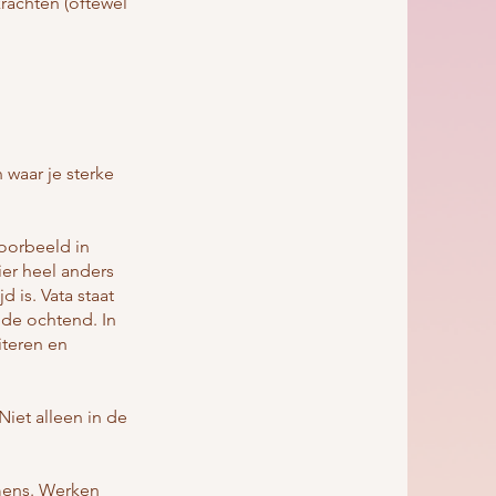
krachten (oftewel
 waar je sterke
jvoorbeeld in
ier heel anders
 is. Vata staat
 de ochtend. In
iteren en
iet alleen in de
 mens. Werken