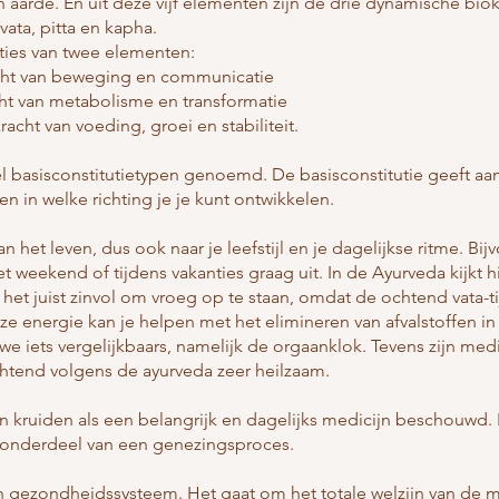
 en aarde. En uit deze vijf elementen zijn de drie dynamische bio
vata, pitta en kapha.
aties van twee elementen:
kracht van beweging en communicatie
acht van metabolisme en transformatie
racht van voeding, groei en stabiliteit.
 basisconstitutietypen genoemd. De basisconstitutie geeft aan
 in welke richting je je kunt ontwikkelen.
an het leven, dus ook naar je leefstijl en je dagelijkse ritme. Bi
 weekend of tijdens vakanties graag uit. In de Ayurveda kijkt h
et juist zinvol om vroeg op te staan, omdat de ochtend vata-tijd
 energie kan je helpen met het elimineren van afvalstoffen in
 iets vergelijkbaars, namelijk de orgaanklok. Tevens zijn med
tend volgens de ayurveda zeer heilzaam.
 kruiden als een belangrijk en dagelijks medicijn beschouwd. N
s onderdeel van een genezingsproces.
ch gezondheidssysteem. Het gaat om het totale welzijn van de