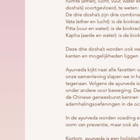
ruimte (ether), lucht, vuur, water
dosha’s) voortgevloeid, te weten: 
De drie dosha’s zijn drie combin
Vata (ether en lucht): is de bio
Pitta (vuur en water): is de biokr
Kapha (aarde en water): is de biok
Deze drie dosha’s worden ook wel
kanten en mogelijkheden liggen en
Ayurveda kijkt naar alle facetten v
onze samenleving slapen we in het
tegenaan. Volgens de ayurveda is h
onder andere voor beweging. Deze
de Chinese geneeskunst kennen we
ademhalingsoefeningen in de och
In de ayurveda worden voeding en
vorm van preventie, maar ook al
Kortom, ayurveda is een holistis