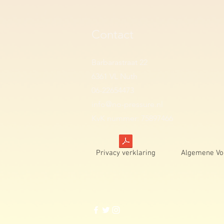
Contact
Barbarastraat 22
6361 VL Nuth
06-22654473
info@no-pressure.nl
KvK nummer: 75897466
Privacy verklaring
Algemene Vo